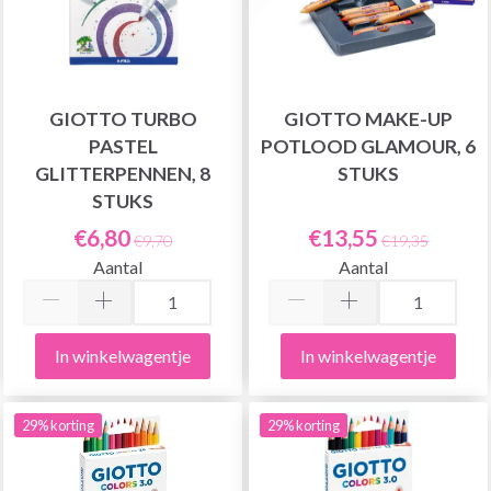
GIOTTO TURBO
GIOTTO MAKE-UP
PASTEL
POTLOOD GLAMOUR, 6
GLITTERPENNEN, 8
STUKS
STUKS
€6,80
€13,55
€9,70
€19,35
Aantal
Aantal
In winkelwagentje
In winkelwagentje
29% korting
29% korting