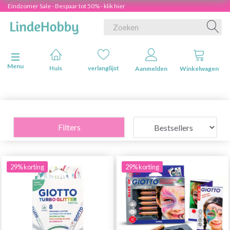
Eindzomer Sale - Bespaar tot 50% - klik hier
Navigatie in-/uitschakelen
Menu
Huis
verlanglijst
Aanmelden
Winkelwagen
Filters
29% korting
29% korting