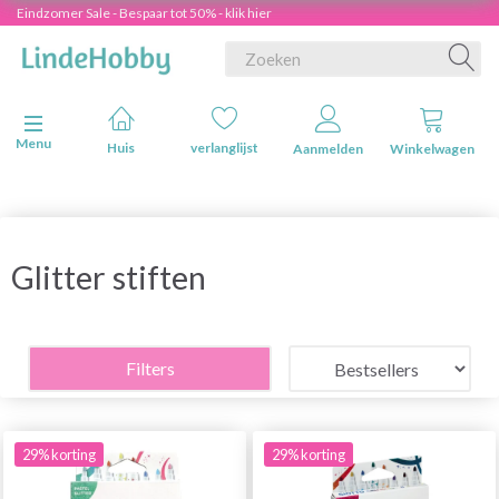
Eindzomer Sale - Bespaar tot 50% - klik hier
Navigatie in-/uitschakelen
Menu
Huis
verlanglijst
Aanmelden
Winkelwagen
Glitter stiften
Filters
29% korting
29% korting