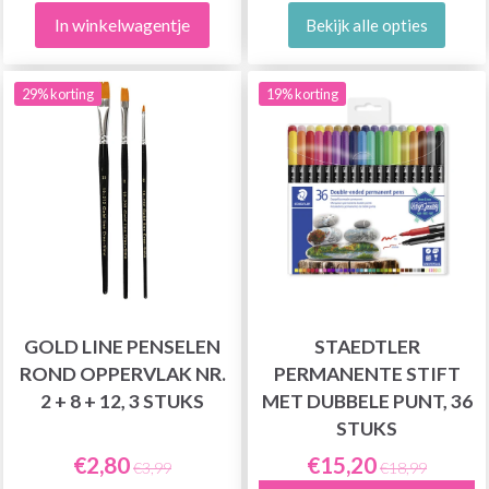
In winkelwagentje
Bekijk alle opties
29% korting
19% korting
GOLD LINE PENSELEN
STAEDTLER
ROND OPPERVLAK NR.
PERMANENTE STIFT
2 + 8 + 12, 3 STUKS
MET DUBBELE PUNT, 36
STUKS
€2,80
€15,20
€3,99
€18,99