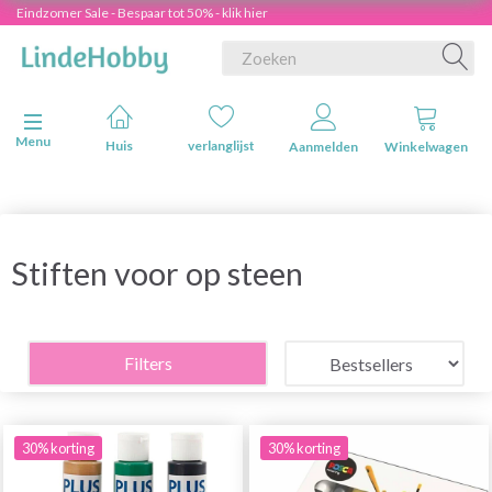
Eindzomer Sale - Bespaar tot 50% - klik hier
Navigatie in-/uitschakelen
Menu
Huis
verlanglijst
Aanmelden
Winkelwagen
Stiften voor op steen
Filters
30% korting
30% korting