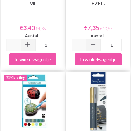
ML
EZEL.
€3,40
€7,35
€4,85
€10,55
Aantal
Aantal
In winkelwagentje
In winkelwagentje
30% korting