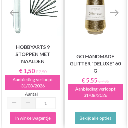
HOBBYARTS 9
STOPPEN MET
GO HANDMADE
NAALDEN
GLITTER "DELUXE" 60
€ 1,50
G
€ 2,50
€ 5,55
Aanbieding verloopt
€ 7,95
31/08/2026
Aanbieding verloopt
Aantal
31/08/2026
In winkelwagentje
Bekijk alle opties