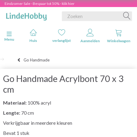
Eindzomer Sale - Bespaar tot 50% - klik hier
Navigatie in-/uitschakelen
Menu
Huis
verlanglijst
Aanmelden
Winkelwagen
Go Handmade
Go Handmade Acrylbont 70 x 3
cm
Materiaal:
100% acryl
Lengte:
70 cm
Verkrijgbaar in meerdere kleuren
Bevat 1 stuk