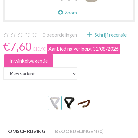
Zoom
0
beoordelingen
Schrijf recensie
€7,60
Aanbieding verloopt 31/08/2026
€10,90
In winkelwagentje
OMSCHRIJVING
BEOORDELINGEN (0)