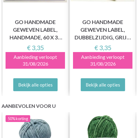
GO HANDMADE
GO HANDMADE
GEWEVEN LABEL,
GEWEVEN LABEL,
HANDMADE, 60 X 32
DUBBELZIJDIG, GRIJS,
MM, 10 STUKS
35 X 19 MM, 10 STUKS
€ 3,35
€ 3,35
Aanbieding verloopt
Aanbieding verloopt
31/08/2026
31/08/2026
Bekijk alle opties
Bekijk alle opties
AANBEVOLEN VOOR U
50%
korting