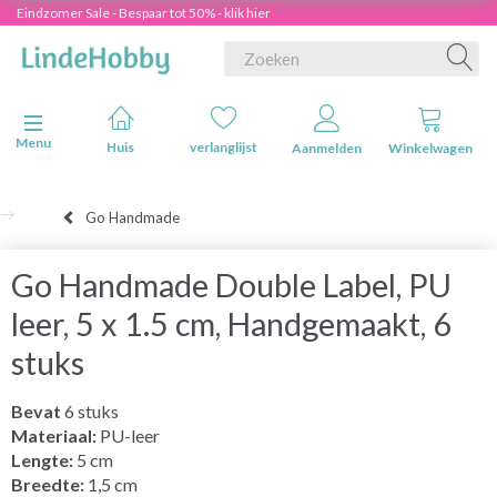
Eindzomer Sale - Bespaar tot 50% - klik hier
Navigatie in-/uitschakelen
Menu
Huis
verlanglijst
Aanmelden
Winkelwagen
Go Handmade
Go Handmade Double Label, PU
leer, 5 x 1.5 cm, Handgemaakt, 6
stuks
Bevat
6 stuks
Materiaal:
PU-leer
Lengte:
5 cm
Breedte:
1,5 cm