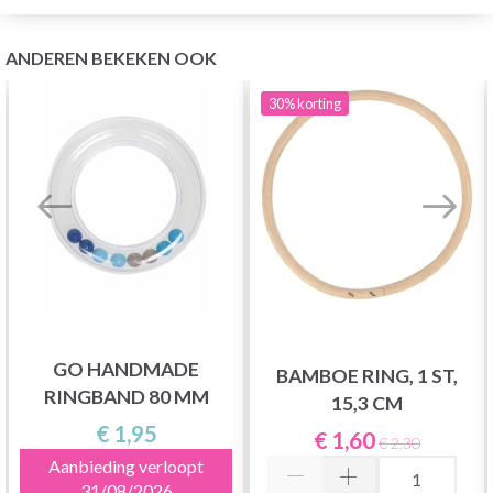
ANDEREN BEKEKEN OOK
30%
korting
GO HANDMADE
BAMBOE RING, 1 ST,
RINGBAND 80 MM
15,3 CM
€ 1,95
€ 1,60
€ 2,30
Aanbieding verloopt
31/08/2026