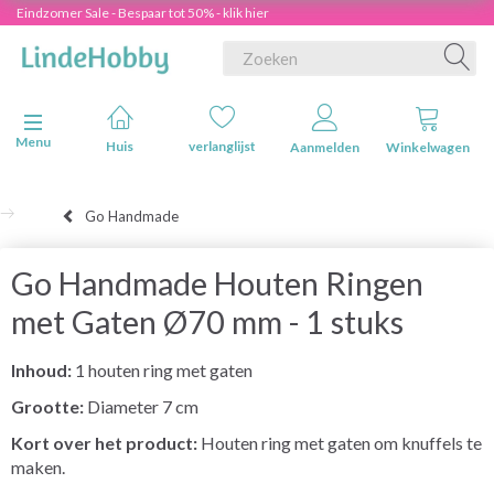
Eindzomer Sale - Bespaar tot 50% - klik hier
Navigatie in-/uitschakelen
Menu
Huis
verlanglijst
Aanmelden
Winkelwagen
Go Handmade
Go Handmade Houten Ringen
met Gaten Ø70 mm - 1 stuks
Inhoud:
1 houten ring met gaten
Grootte:
Diameter 7 cm
Kort over het product:
Houten ring met gaten om knuffels te
maken.