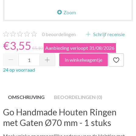
Zoom
0
beoordelingen
Schrijf recensie
€3,55
Aanbieding verloopt 31/08/2026
€5,10
In winkelwagentje
24 op voorraad
OMSCHRIJVING
BEOORDELINGEN (0)
Go Handmade Houten Ringen
met Gaten Ø70 mm - 1 stuks
Maak unieke en persoonlijke cadeaus voor de kleintjes met