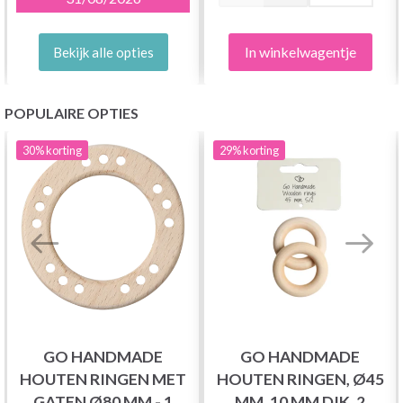
In winkelwagentje
Bekijk alle opties
POPULAIRE OPTIES
30%
korting
29%
korting
GO HANDMADE
GO HANDMADE
HOUTEN RINGEN MET
HOUTEN RINGEN, Ø45
GATEN Ø80 MM - 1
MM, 10 MM DIK, 2