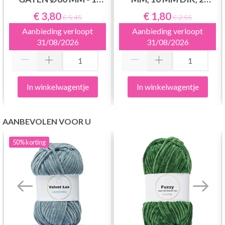
STUKS
STUKS
€ 3,80
€ 1,80
€ 5,45
€ 2,55
Aanbieding verloopt
Aanbieding verloopt
31/08/2026
31/08/2026
In winkelwagentje
In winkelwagentje
AANBEVOLEN VOOR U
50%
korting