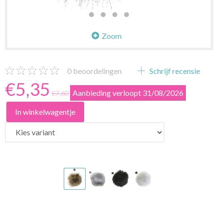
Zoom
0
beoordelingen
Schrijf recensie
€5,35
Aanbieding verloopt 31/08/2026
€7,60
In winkelwagentje