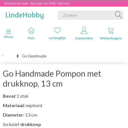
Eindzomer Sale - Bespaar tot 50% - klik hier
Navigatie in-/uitschakelen
Menu
Huis
verlanglijst
Aanmelden
Winkelwagen
Go Handmade
Go Handmade Pompon met
drukknop, 13 cm
Bevat
1 stuk
Materiaal:
nepbont
Diameter:
13 cm
Inclusief
drukknop