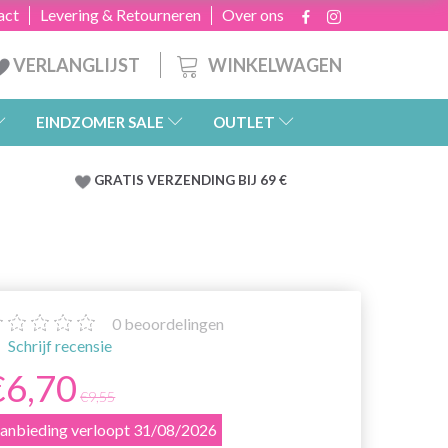
act
Levering & Retourneren
Over ons
WINKELWAGEN
VERLANGLIJST
EINDZOMER SALE
OUTLET
GRATIS
VERZENDING BIJ 69 €
0
beoordelingen
Schrijf recensie
€6,70
€9,55
anbieding verloopt 31/08/2026