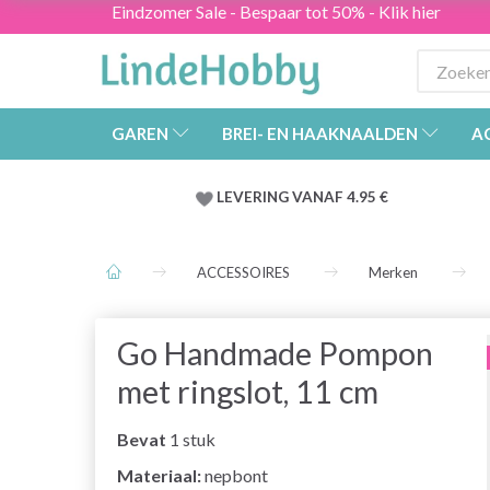
Eindzomer Sale - Bespaar tot 50% - Klik hier
GAREN
BREI- EN HAAKNAALDEN
A
LEVERING VANAF 4.95 €
ACCESSOIRES
Merken
Go Handmade Pompon
met ringslot, 11 cm
Bevat
1 stuk
Materiaal:
nepbont