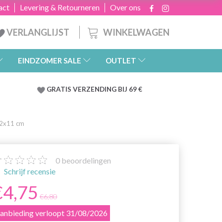
act
Levering & Retourneren
Over ons
WINKELWAGEN
VERLANGLIJST
EINDZOMER SALE
OUTLET
GRATIS
VERZENDING BIJ 69 €
 2x11 cm
0
beoordelingen
Schrijf recensie
€4,75
€6,80
anbieding verloopt 31/08/2026