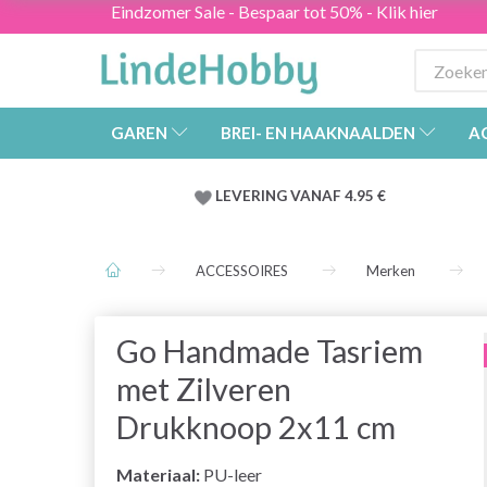
Eindzomer Sale - Bespaar tot 50% - Klik hier
GAREN
BREI- EN HAAKNAALDEN
A
LEVERING VANAF 4.95 €
ACCESSOIRES
Merken
Go Handmade Tasriem
met Zilveren
Drukknoop 2x11 cm
Materiaal:
PU-leer