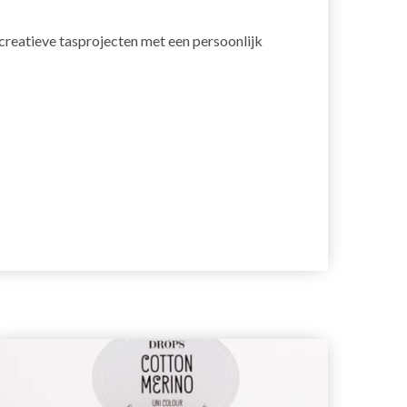
creatieve tasprojecten met een persoonlijk
26%
ko