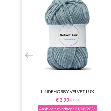
LINDEHOBBY VELVET LUX
E
€ 2,99
€ 5,95
Aanbieding verloopt
31/08/2026