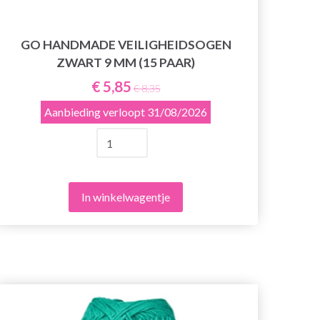
GO HANDMADE VEILIGHEIDSOGEN
G
ZWART 9 MM (15 PAAR)
€ 5,85
€ 8,35
Aanbieding verloopt
31/08/2026
In winkelwagentje