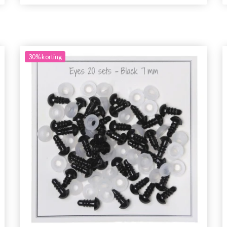
30%
korting