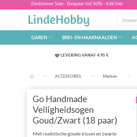
Eindzomer Sale - Bespaar tot 50% - Klik hier
GAREN
BREI- EN HAAKNAALDEN
A
LEVERING VANAF 4.95 €
ACCESSOIRES
Merken
Go Handmade
Veiligheidsogen
Goud/Zwart (18 paar)
Met realistische goude irissen en zwarte