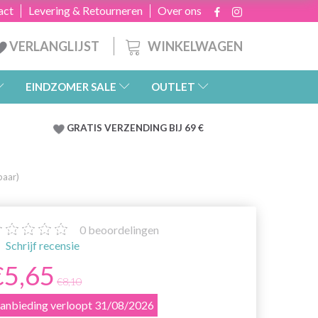
act
Levering & Retourneren
Over ons
WINKELWAGEN
VERLANGLIJST
EINDZOMER SALE
OUTLET
GRATIS
VERZENDING BIJ 69 €
paar)
0
beoordelingen
Schrijf recensie
€5,65
€8,10
anbieding verloopt 31/08/2026