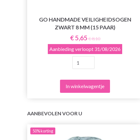
EN
GO HANDMADE VEILIGHEIDSOGEN
ZWART 8 MM (15 PAAR)
€ 5,65
€ 8,10
Aanbieding verloopt
31/08/2026
In winkelwagentje
AANBEVOLEN VOOR U
50%
korting