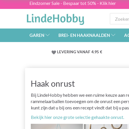
Eindzomer Sale - Bespaar tot 50% - Klik hier
GAREN
BREI- EN HAAKNAALDEN
A
LEVERING VANAF 4.95 €
Haak onrust
Bij LindeHobby hebben we een ruime keuze aan rece
rammelaarballen toevoegen om de onrust een persoo
kunt zijn dat u bij ons een recept vindt dat bij u pas
Bekijk hier onze grote selectie gehaakte onrust.