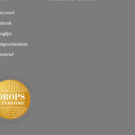
 account
sboek
nglijst
elgeschiedenis
wsbrief