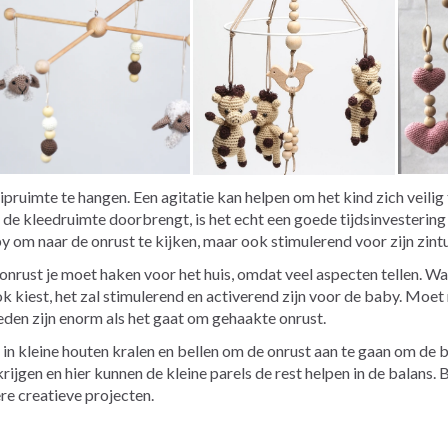
uimte te hangen. Een agitatie kan helpen om het kind zich veilig t
n de kleedruimte doorbrengt, is het echt een goede tijdsinvesterin
by om naar de onrust te kijken, maar ook stimulerend voor zijn zint
rust je moet haken voor het huis, omdat veel aspecten tellen. Wat p
k kiest, het zal stimulerend en activerend zijn voor de baby. Moe
en zijn enorm als het gaat om gehaakte onrust.
n kleine houten kralen en bellen om de onrust aan te gaan om de b
krijgen en hier kunnen de kleine parels de rest helpen in de balans
re creatieve projecten.