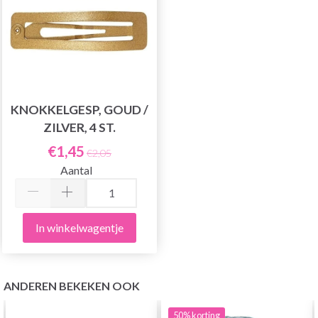
KNOKKELGESP, GOUD /
ZILVER, 4 ST.
€1,45
€2,05
Aantal
In winkelwagentje
ANDEREN BEKEKEN OOK
50%
korting