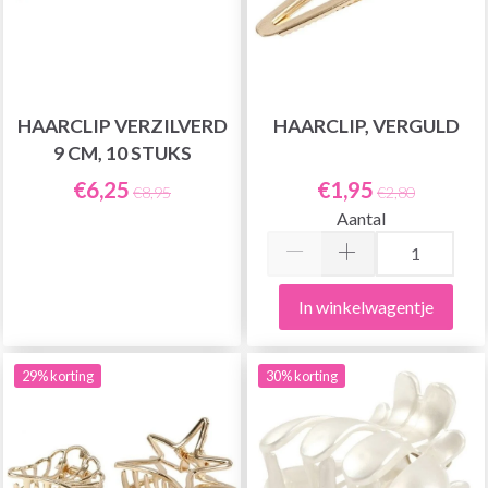
HAARCLIP VERZILVERD
HAARCLIP, VERGULD
9 CM, 10 STUKS
€6,25
€1,95
€8,95
€2,80
Aantal
In winkelwagentje
29% korting
30% korting