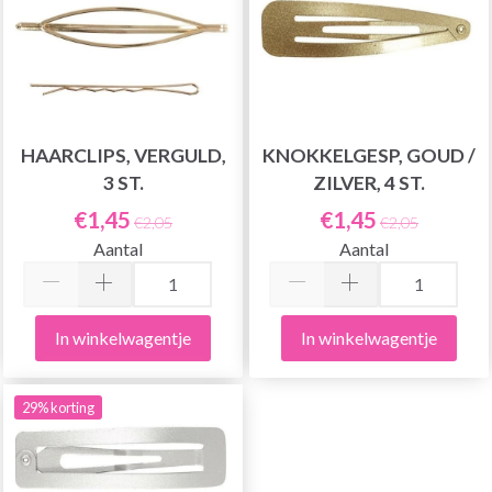
HAARCLIPS, VERGULD,
KNOKKELGESP, GOUD /
3 ST.
ZILVER, 4 ST.
€1,45
€1,45
€2,05
€2,05
Aantal
Aantal
In winkelwagentje
In winkelwagentje
29% korting