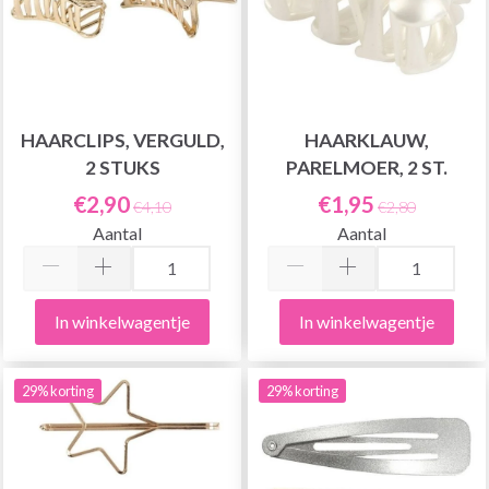
HAARCLIPS, VERGULD,
HAARKLAUW,
2 STUKS
PARELMOER, 2 ST.
€2,90
€1,95
€4,10
€2,80
Aantal
Aantal
In winkelwagentje
In winkelwagentje
29% korting
29% korting