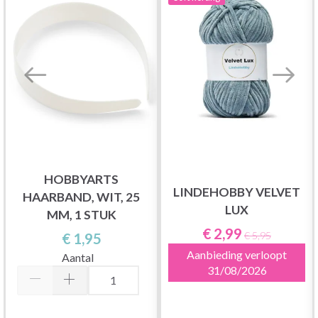
HOBBYARTS
LINDEHOBBY VELVET
HAARBAND, WIT, 25
LUX
MM, 1 STUK
€ 2,99
€ 1,95
€ 5,95
Aanbieding verloopt
Aantal
31/08/2026