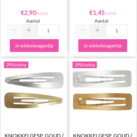
€2,90
€1,45
€4,10
€2,05
Aantal
Aantal
In winkelwagentje
In winkelwagentje
29% korting
29% korting
KNOKKELGESP, GOUD /
KNOKKELGESP, GOUD /