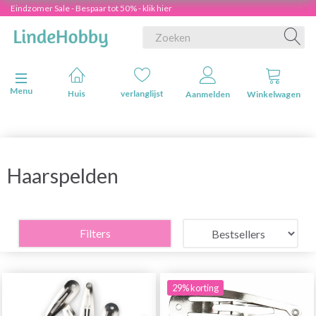
Eindzomer Sale - Bespaar tot 50% - klik hier
Navigatie in-/uitschakelen
Menu
Huis
verlanglijst
Aanmelden
Winkelwagen
Haarspelden
Filters
29% korting