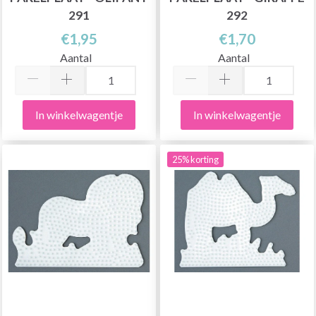
291
292
€1,95
€1,70
Aantal
Aantal
In winkelwagentje
In winkelwagentje
25% korting