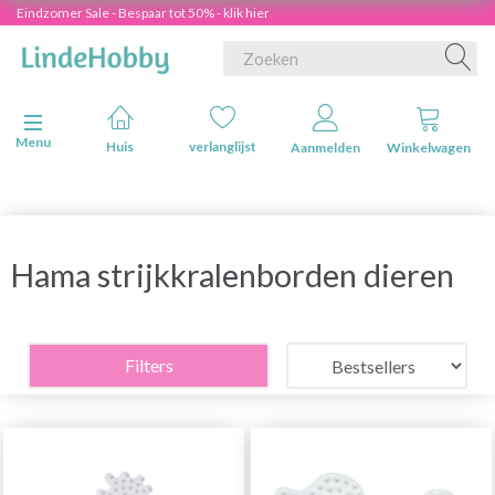
Eindzomer Sale - Bespaar tot 50% - klik hier
Navigatie in-/uitschakelen
Menu
Huis
verlanglijst
Aanmelden
Winkelwagen
Hama strijkkralenborden dieren
Filters