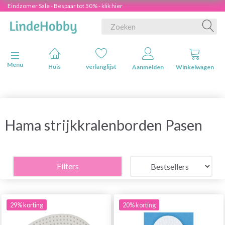
Eindzomer Sale - Bespaar tot 50% - klik hier
Navigatie in-/uitschakelen
Menu
Huis
verlanglijst
Aanmelden
Winkelwagen
Hama strijkkralenborden Pasen
Filters
29% korting
20% korting