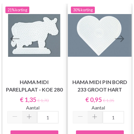
21%
korting
30%
korting
HAMA MIDI
HAMA MIDI PIN BORD
PARELPLAAT - KOE 280
233 GROOT HART
€ 1,35
€ 0,95
€ 1,70
€ 1,35
Aantal
Aantal