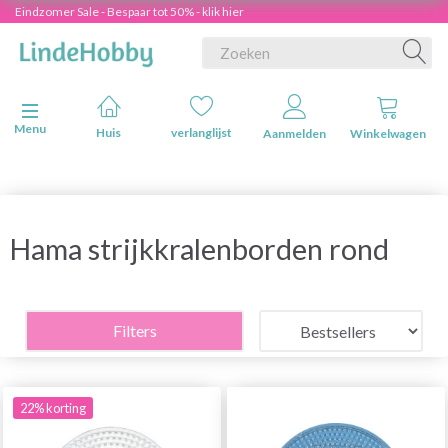
Eindzomer Sale - Bespaar tot 50% - klik hier
Navigatie in-/uitschakelen
Menu
Huis
verlanglijst
Aanmelden
Winkelwagen
Hama strijkkralenborden rond
Filters
22% korting