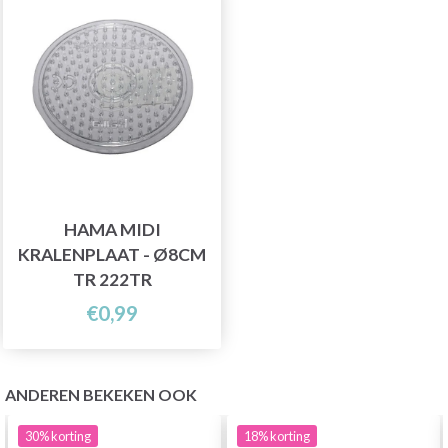
HAMA MIDI
KRALENPLAAT - Ø8CM
TR 222TR
€0,99
ANDEREN BEKEKEN OOK
30%
korting
18%
korting