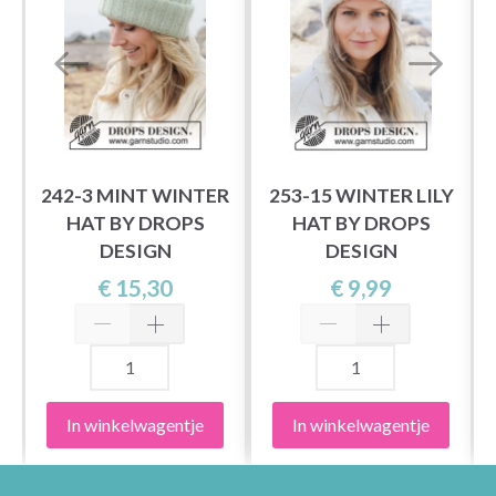
S
242-3 MINT WINTER
253-15 WINTER LILY
S
HAT BY DROPS
HAT BY DROPS
DESIGN
DESIGN
€ 15,30
€ 9,99
In winkelwagentje
In winkelwagentje