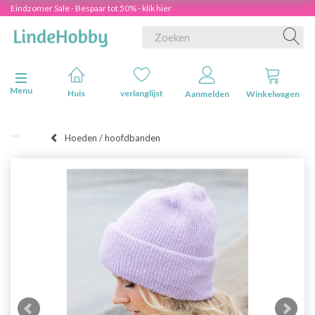
Eindzomer Sale - Bespaar tot 50% - klik hier
Navigatie in-/uitschakelen
Menu
Huis
verlanglijst
Aanmelden
Winkelwagen
Hoeden / hoofdbanden