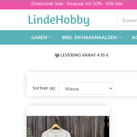
Eindzomer Sale - Bespaar tot 50% - Klik hier
GAREN
BREI- EN HAAKNAALDEN
A
LEVERING VANAF 4.95 €
Sorteer op: