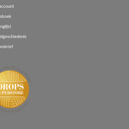
 account
sboek
nglijst
elgeschiedenis
wsbrief