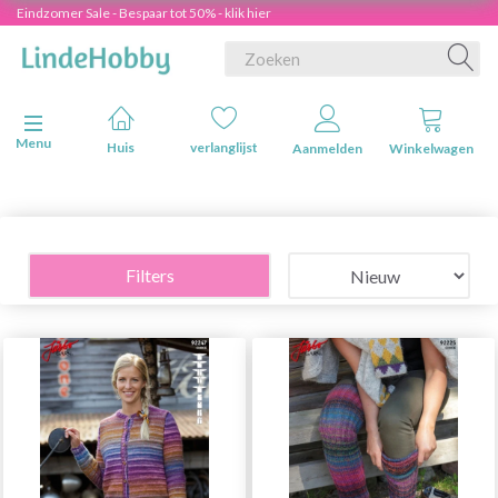
Eindzomer Sale - Bespaar tot 50% - klik hier
Navigatie in-/uitschakelen
Menu
Huis
verlanglijst
Aanmelden
Winkelwagen
Filters