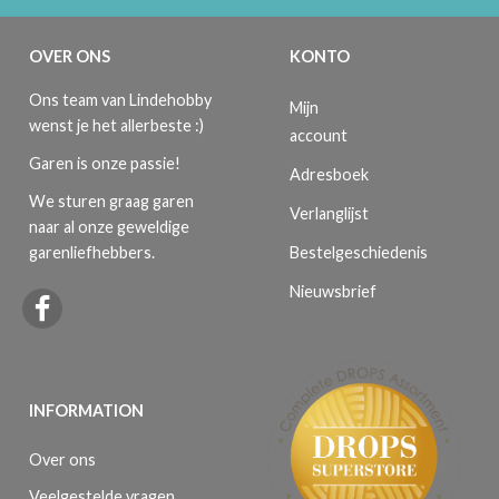
OVER ONS
KONTO
Ons team van Lindehobby
Mijn
wenst je het allerbeste :)
account
Garen is onze passie!
Adresboek
We sturen graag garen
Verlanglijst
naar al onze geweldige
Bestelgeschiedenis
garenliefhebbers.
Nieuwsbrief
INFORMATION
Over ons
Veelgestelde vragen