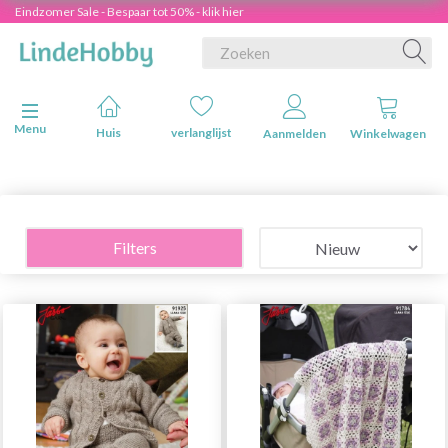
Eindzomer Sale - Bespaar tot 50% - klik hier
Navigatie in-/uitschakelen
Menu
Huis
verlanglijst
Aanmelden
Winkelwagen
Filters