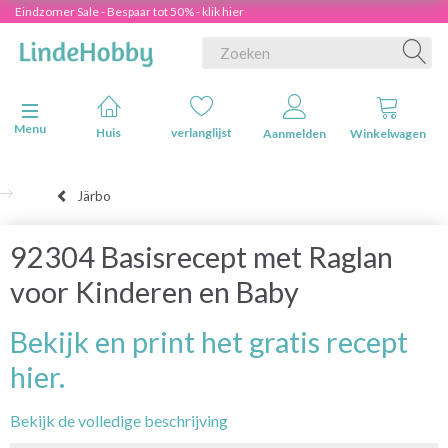
Eindzomer Sale - Bespaar tot 50% - klik hier
Navigatie in-/uitschakelen
Menu
Huis
verlanglijst
Aanmelden
Winkelwagen
Järbo
92304 Basisrecept met Raglan
voor Kinderen en Baby
Bekijk en print het gratis recept
hier.
Bekijk de volledige beschrijving