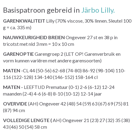
Basispatroon gebreid in
Järbo Lilly.
GARENKWALITEIT
Lilly (70% viscose, 30% linnen. Sleutel 100
g = ca. 335 m)
NAUWKEURIGHEID BREIEN
Ongeveer 27 st en 38 p in
tricotst met nld 3 mm = 10 x 10 cm
GARENOPTIE
Garengroep 2 (LET OP! Garenverbruik en
vorm kunnen variëren met andere garensoorten)
MATEN
-CL 44 (50-56) 62-68 (74-80) 86-92 (98-104) 110-
116 (122-128) 134-140 (146-152) 158-164 cl
MATEN -
LEEFTIJD Prematuur (0-1) 2-6 (6-12) 12-24
maanden (2-4) 4-6 (6-8) 8-10 (10-12) 12-14 jaar
OVERVIDE
(AH) Ongeveer 42 (48) 54 (59) 63 (67) 69 (75) 81
(87) 94 cm
VOLLEDIGE LENGTE (
AH) Ongeveer 21 (23) 27 (32) 35 (38)
43 (46) 50 (54) 58 cm