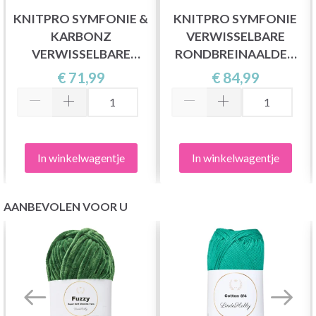
KNITPRO SYMFONIE &
KNITPRO SYMFONIE
KARBONZ
VERWISSELBARE
VERWISSELBARE
RONDBREINAALDEN
RONDBREINAALDENSET
SET DELUXE
€ 71,99
€ 84,99
DELUXE
In winkelwagentje
In winkelwagentje
AANBEVOLEN VOOR U