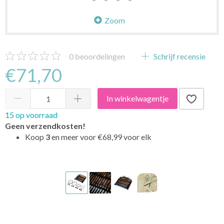
Zoom
0
beoordelingen
Schrijf recensie
€71,70
In winkelwagentje
15 op voorraad
Geen verzendkosten!
Koop
3
en meer voor
€68,99
voor elk