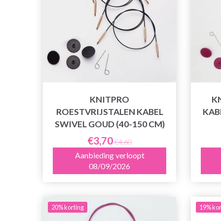
KNITPRO
K
ROESTVRIJSTALEN KABEL
KABE
SWIVEL GOUD (40-150 CM)
€3,70
€4,60
Aanbieding verloopt
08/09/2026
20% korting
19% kor