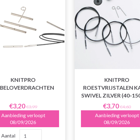
KNITPRO
KNITPRO
BELOVERDRACHTEN
ROESTVRIJSTALEN K
SWIVEL ZILVER (40-15
€3,20
€3,70
€3,99
€4,60
Aanbieding verloopt
Aanbieding verloopt
08/09/2026
08/09/2026
Aantal