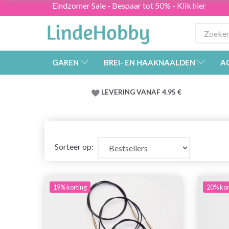
Eindzomer Sale - Bespaar tot 50% - Klik hier
GAREN
BREI- EN HAAKNAALDEN
A
LEVERING VANAF 4.95 €
Sorteer op:
19% korting
20% kor