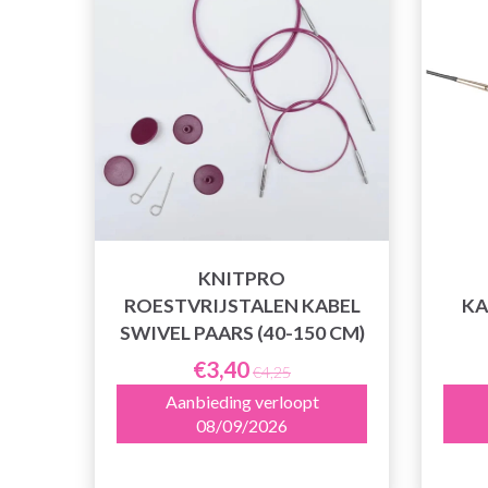
KNITPRO
ROESTVRIJSTALEN KABEL
KA
SWIVEL PAARS (40-150 CM)
€3,40
€4,25
Aanbieding verloopt
08/09/2026