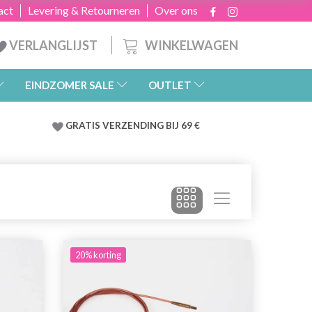
act
Levering & Retourneren
Over ons
WINKELWAGEN
VERLANGLIJST
EINDZOMER SALE
OUTLET
GRATIS
VERZENDING BIJ 69 €
20% korting