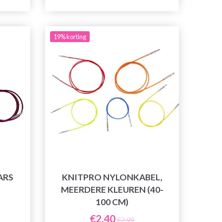
19% korting
ARS
KNITPRO NYLONKABEL,
MEERDERE KLEUREN (40-
100 CM)
€2,40
€2,99