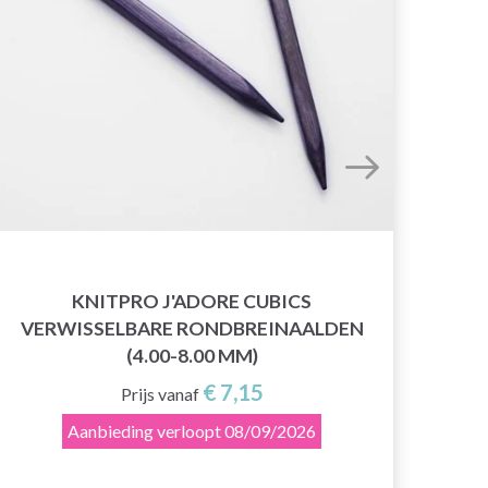
KNITPRO J'ADORE CUBICS
VERWISSELBARE RONDBREINAALDEN
R
(4.00-8.00 MM)
€ 7,15
Prijs vanaf
Aanbieding verloopt
08/09/2026