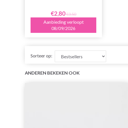
€2,80
€3,50
Aanbieding verloopt
08/09/2026
Sorteer op:
ANDEREN BEKEKEN OOK