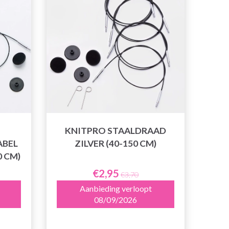
KNITPRO STAALDRAAD
ABEL
ZILVER (40-150 CM)
0 CM)
€2,95
€3,70
Aanbieding verloopt
08/09/2026