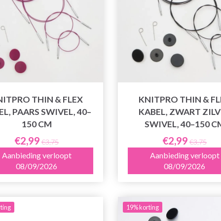
NITPRO THIN & FLEX
KNITPRO THIN & FL
L, PAARS SWIVEL, 40–
KABEL, ZWART ZILV
150 CM
SWIVEL, 40–150 C
€2,99
€2,99
€3,75
€3,75
Aanbieding verloopt
Aanbieding verloopt
08/09/2026
08/09/2026
ting
19% korting