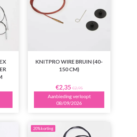
EX
KNITPRO WIRE BRUIN (40-
ER
150 CM)
M
€2,35
€2,95
Aanbieding verloopt
08/09/2026
20% korting