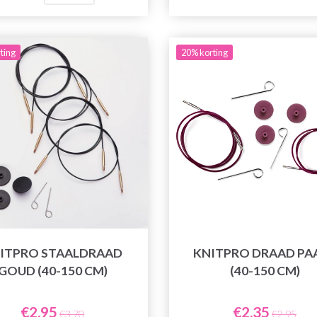
ting
20% korting
ITPRO STAALDRAAD
KNITPRO DRAAD PA
GOUD (40-150 CM)
(40-150 CM)
€2,95
€2,35
€3,70
€2,95