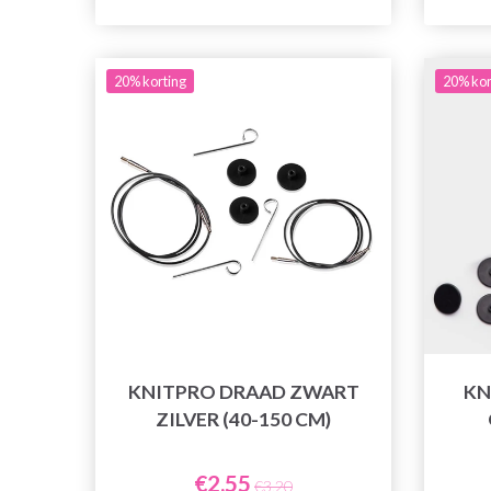
20% korting
20% kor
KNITPRO DRAAD ZWART
KN
ZILVER (40-150 CM)
€2,55
€3,20