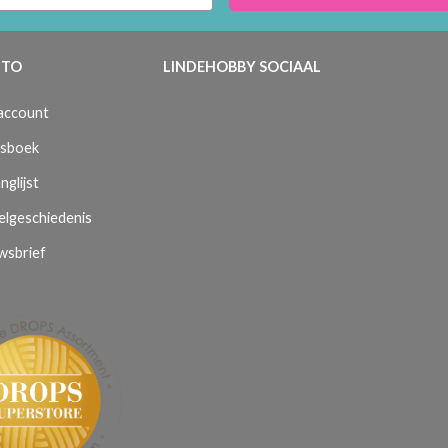
TO
LINDEHOBBY SOCIAAL
 account
sboek
nglijst
elgeschiedenis
wsbrief