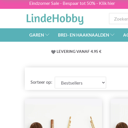
Eindzomer Sale - Bespaar tot 50% - Klik hier
GAREN
BREI- EN HAAKNAALDEN
A
LEVERING VANAF 4.95 €
Sorteer op: