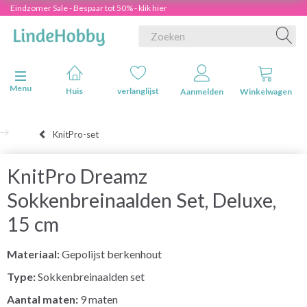
Eindzomer Sale - Bespaar tot 50% - klik hier
Navigatie in-/uitschakelen
Menu
Huis
verlanglijst
Aanmelden
Winkelwagen
KnitPro-set
KnitPro Dreamz
Sokkenbreinaalden Set, Deluxe,
15 cm
Materiaal:
Gepolijst berkenhout
Type:
Sokkenbreinaalden set
Aantal maten:
9 maten