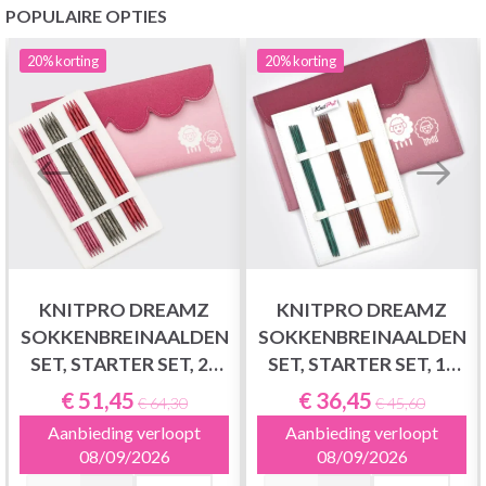
POPULAIRE OPTIES
20%
korting
20%
korting
KNITPRO DREAMZ
KNITPRO DREAMZ
SOKKENBREINAALDEN
SOKKENBREINAALDEN
SET, STARTER SET, 20
SET, STARTER SET, 15
CM
CM
€ 51,45
€ 36,45
€ 64,30
€ 45,60
Aanbieding verloopt
Aanbieding verloopt
08/09/2026
08/09/2026