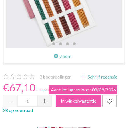
Zoom
0
beoordelingen
Schrijf recensie
€67,10
Aanbieding verloopt 08/09/2026
€83,90
In winkelwagentje
38 op voorraad