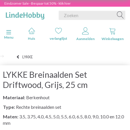
Eindzomer Sale - Bespaar tot 50% - klik hier
Navigatie in-/uitschakelen
Menu
Huis
verlanglijst
Aanmelden
Winkelwagen
LYKKE
LYKKE Breinaalden Set
Driftwood, Grijs, 25 cm
Materiaal:
Berkenhout
Type:
Rechte breinaalden set
Maten:
3.5, 3.75, 4.0, 4.5, 5.0, 5.5, 6.0, 6.5, 8.0, 9.0, 10.0 en 12.0
mm