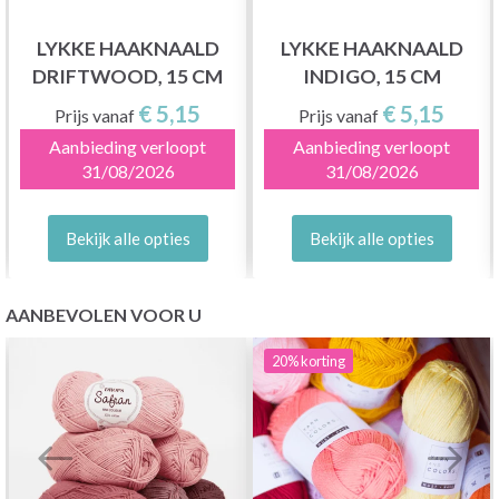
LYKKE HAAKNAALD
LYKKE HAAKNAALD
DRIFTWOOD, 15 CM
INDIGO, 15 CM
€ 5,15
€ 5,15
Prijs vanaf
Prijs vanaf
Aanbieding verloopt
Aanbieding verloopt
31/08/2026
31/08/2026
Bekijk alle opties
Bekijk alle opties
AANBEVOLEN VOOR U
20%
korting