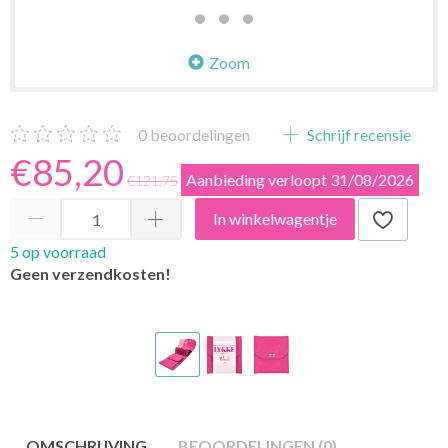
Zoom
0
beoordelingen
Schrijf recensie
€85,20
Aanbieding verloopt 31/08/2026
€121,75
In winkelwagentje
5 op voorraad
Geen verzendkosten!
OMSCHRIJVING
BEOORDELINGEN (0)