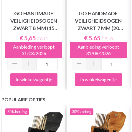
GO HANDMADE
GO HANDMADE
VEILIGHEIDSOGEN
VEILIGHEIDSOGEN
ZWART 8 MM (15
ZWART 7 MM (20
PAAR)
PAAR)
€ 5,65
€ 5,65
€ 8,10
€ 8,10
Aanbieding verloopt
Aanbieding verloopt
31/08/2026
31/08/2026
In winkelwagentje
In winkelwagentje
POPULAIRE OPTIES
30%
korting
30%
korting