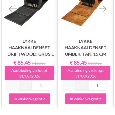
LYKKE
LYKKE
HAAKNAALDENSET
HAAKNAALDENSET
DRIFTWOOD, GRIJS,
UMBER, TAN, 15 CM
15 CM
€ 85,45
€ 85,45
€ 122,05
€ 122,05
Aanbieding verloopt
Aanbieding verloopt
31/08/2026
31/08/2026
In winkelwagentje
In winkelwagentje