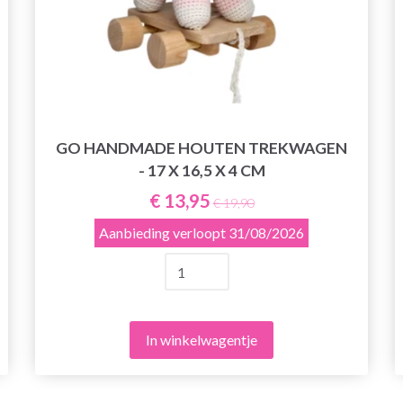
GO HANDMADE HOUTEN TREKWAGEN
- 17 X 16,5 X 4 CM
€ 13,95
€ 19,90
Aanbieding verloopt
31/08/2026
In winkelwagentje