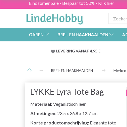
Eindzomer Sale - Bespaar tot 50% - Klik hier
GAREN
BREI- EN HAAKNAALDEN
A
LEVERING VANAF 4.95 €
BREI- EN HAAKNAALDEN
Merken
LYKKE Lyra Tote Bag
Materiaal:
Veganistisch leer
Afmetingen:
23.5 x 36.8 x 12.7 cm
Korte productomschrijving:
Elegante tote