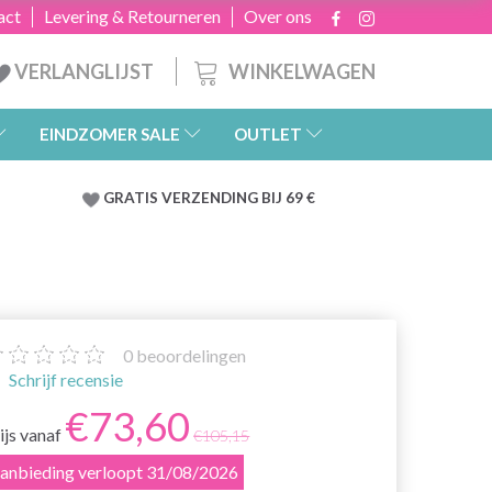
act
Levering & Retourneren
Over ons
WINKELWAGEN
VERLANGLIJST
EINDZOMER SALE
OUTLET
GRATIS
VERZENDING BIJ 69 €
0
beoordelingen
Schrijf recensie
€73,60
ijs vanaf
€105,15
anbieding verloopt 31/08/2026