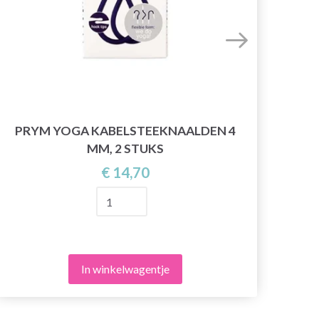
GO 
PRYM YOGA KABELSTEEKNAALDEN 4
MM, 2 STUKS
€ 14,70
In winkelwagentje