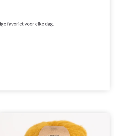
ige favoriet voor elke dag.
26%
ko