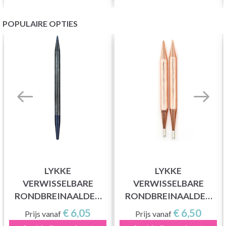
POPULAIRE OPTIES
LYKKE
LYKKE
VERWISSELBARE
VERWISSELBARE
RONDBREINAALDEN
RONDBREINAALDEN
INDIGO (9 EN 13 CM)
CYPRA (9 EN 13 CM)
€ 6,05
€ 6,50
Prijs vanaf
Prijs vanaf