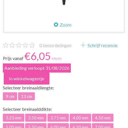
Zoom
0
beoordelingen
Schrijf recensie
€6,05
Prijs vanaf
€8,65
Aanbieding verloopt 31/08/2026
In winkelwagentje
Selecteer
breinaaldlengte:
9 cm
13 cm
Selecteer
breinaalddikte:
3.25 mm
3.50 mm
3.75 mm
4.00 mm
4.50 mm
5.00 mm
5.50 mm
6.00 mm
6.50 mm
7.00 mm