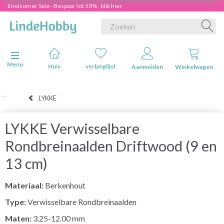
Eindzomer Sale - Bespaar tot 50% - klik hier
Navigatie in-/uitschakelen
Menu
Huis
verlanglijst
Aanmelden
Winkelwagen
LYKKE
LYKKE Verwisselbare
Rondbreinaalden Driftwood (9 en
13 cm)
Materiaal:
Berkenhout
Type:
Verwisselbare Rondbreinaalden
Maten:
3.25-12.00 mm