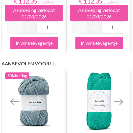
€ 112,35
€ 112,35
€ 160,50
€ 160,50
13 CM
13 CM
Aanbieding verloopt
Aanbieding verloopt
31/08/2026
31/08/2026
In winkelwagentje
In winkelwagentje
AANBEVOLEN VOOR U
50%
korting