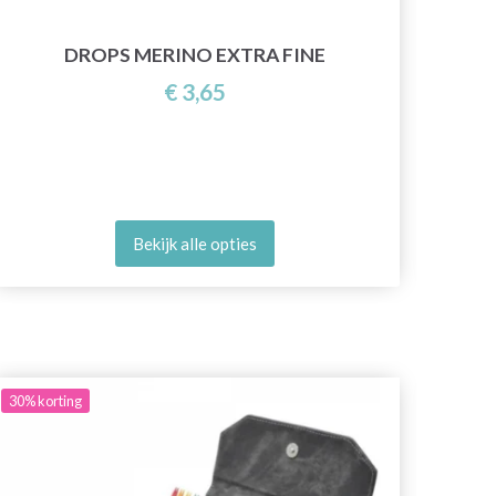
G
DROPS MERINO EXTRA FINE
€ 3,65
Bekijk alle opties
30%
korting
30%
ko