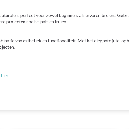
urale is perfect voor zowel beginners als ervaren breiers. Gebru
e projecten zoals sjaals en truien.
natie van esthetiek en functionaliteit. Met het elegante jute-opbe
ojecten.
 hier