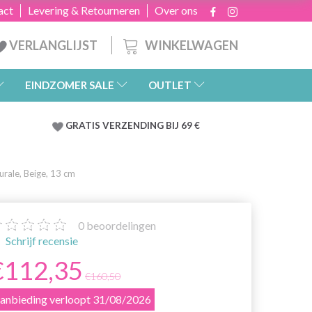
act
Levering & Retourneren
Over ons
WINKELWAGEN
VERLANGLIJST
EINDZOMER SALE
OUTLET
GRATIS
VERZENDING BIJ 69 €
rale, Beige, 13 cm
0
beoordelingen
Schrijf recensie
€112,35
€160,50
anbieding verloopt 31/08/2026