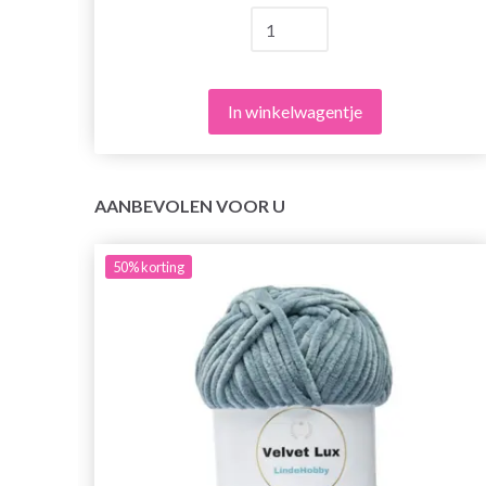
In winkelwagentje
AANBEVOLEN VOOR U
50%
korting