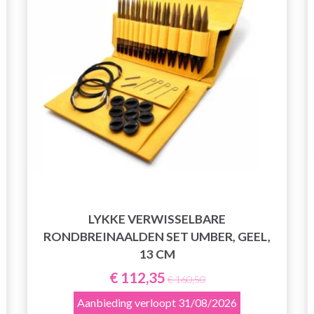
LYKKE VERWISSELBARE
RONDBREINAALDEN SET UMBER, GEEL,
13 CM
€ 112,35
€ 160,50
Aanbieding verloopt
31/08/2026