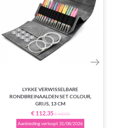
LYKKE VERWISSELBARE
RONDBREINAALDEN SET COLOUR,
R
GRIJS, 13 CM
€ 112,35
€ 160,50
Aanbieding verloopt
31/08/2026