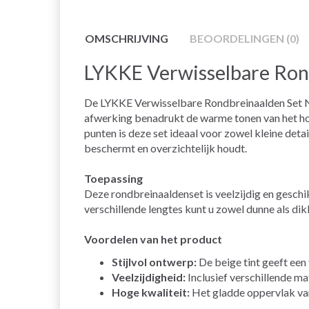
OMSCHRIJVING
BEOORDELINGEN (0)
LYKKE Verwisselbare Rond
De LYKKE Verwisselbare Rondbreinaalden Set Nat
afwerking benadrukt de warme tonen van het hou
punten is deze set ideaal voor zowel kleine deta
beschermt en overzichtelijk houdt.
Toepassing
Deze rondbreinaaldenset is veelzijdig en geschi
verschillende lengtes kunt u zowel dunne als di
Voordelen van het product
Stijlvol ontwerp:
De beige tint geeft een t
Veelzijdigheid:
Inclusief verschillende ma
Hoge kwaliteit:
Het gladde oppervlak van