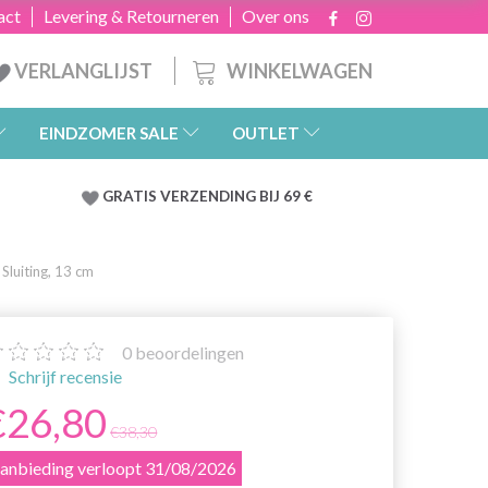
act
Levering & Retourneren
Over ons
WINKELWAGEN
VERLANGLIJST
EINDZOMER SALE
OUTLET
GRATIS
VERZENDING BIJ 69 €
luiting, 13 cm
0
beoordelingen
Schrijf recensie
€26,80
€38,30
anbieding verloopt 31/08/2026