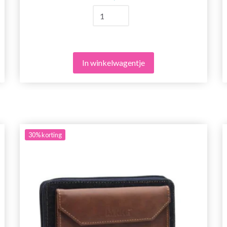
In winkelwagentje
30%
korting