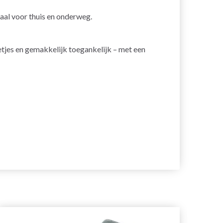
eaal voor thuis en onderweg.
etjes en gemakkelijk toegankelijk – met een
35%
ko