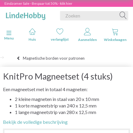
Eindzomer Sale - Bespaar tot 50% - klik hier
Navigatie in-/uitschakelen
Menu
Huis
verlanglijst
Aanmelden
Winkelwagen
Magnetische borden voor patronen
KnitPro Magneetset (4 stuks)
Een magneetset met in totaal 4 magneten:
2 kleine magneten in staal van 20 x 10 mm
1 korte magneetstrip van 240 x 12,5 mm
1 lange magneetstrip van 280 x 12,5 mm
Bekijk de volledige beschrijving