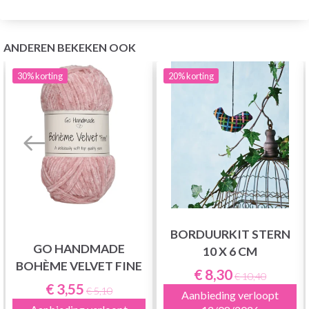
ANDEREN BEKEKEN OOK
30%
korting
20%
korting
BORDUURKIT STERN
GO HANDMADE
10 X 6 CM
BOHÈME VELVET FINE
€ 8,30
€ 10,40
€ 3,55
€ 5,10
Aanbieding verloopt