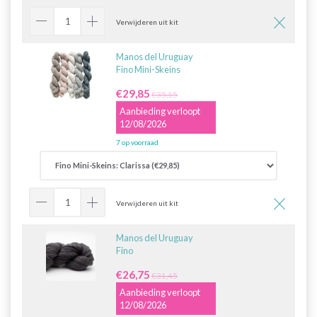
Verwijderen uit kit
Manos del Uruguay
Fino Mini-Skeins
€29,85
€35,15
Aanbieding verloopt
12/08/2026
7 op voorraad
Verwijderen uit kit
Manos del Uruguay
Fino
€26,75
€31,45
Aanbieding verloopt
12/08/2026