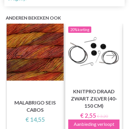
ANDEREN BEKEKEN OOK
20%
korting
KNITPRO DRAAD
ZWART ZILVER (40-
MALABRIGO SEIS
150 CM)
CABOS
€ 2,55
€ 3,20
€ 14,55
Aanbieding verloopt