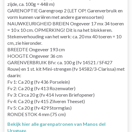
zijde, ca. 100g = 448 m)
GARENOPTIE Garengroep 2 (LET OP! Garenverbruik en
vorm kunnen variëren met andere garensoorten)
NAUWKEURIGHEID BREIEN Ongeveer 17 mx 34 toeren
= 10 x 10 cm. OPMERKING! Dit is na het blokkeren.
Stekenverhouding van het werk: ca. 20 mx 40 toeren = 10
cm, zie hieronder.
BREEDTE Ongeveer 193 cm
HOOGTE Ongeveer 36 cm
GARENVERBRUIK Bfv: ca. 100 g (fv 14521 / SF427
Rouw) en 1 st. kit Mini-strengen (fv 14582/3-Clarissa) met
daarin:
Fv 1: Ca 20 g (fv 436 Porselein)
Fv 2: Ca 20 g (fv 413 Rozenwater)
Fv 3: Circa 20 g (fv 414 Ivoren Briefopener)
Fv 4: Ca 20 g (fv 415 Zilveren Theeset)
Fv 5: Ca 20 g (fv 429 Stormglas)
RONDE STOK 4 mm (75 cm)
Bekijk hier alle garenpatronen van Manos del
Uruguay.