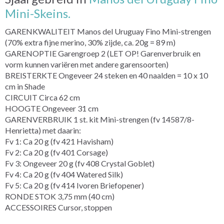
Mini-Skeins.
GARENKWALITEIT Manos del Uruguay Fino Mini-strengen
(70% extra fijne merino, 30% zijde, ca. 20g = 89 m)
GARENOPTIE Garengroep 2 (LET OP! Garenverbruik en
vorm kunnen variëren met andere garensoorten)
BREISTERKTE Ongeveer 24 steken en 40 naalden = 10 x 10
cm in Shade
CIRCUIT Circa 62 cm
HOOGTE Ongeveer 31 cm
GARENVERBRUIK 1 st. kit Mini-strengen (fv 14587/8-
Henrietta) met daarin:
Fv 1: Ca 20 g (fv 421 Havisham)
Fv 2: Ca 20 g (fv 401 Corsage)
Fv 3: Ongeveer 20 g (fv 408 Crystal Goblet)
Fv 4: Ca 20 g (fv 404 Watered Silk)
Fv 5: Ca 20 g (fv 414 Ivoren Briefopener)
RONDE STOK 3,75 mm (40 cm)
ACCESSOIRES Cursor, stoppen