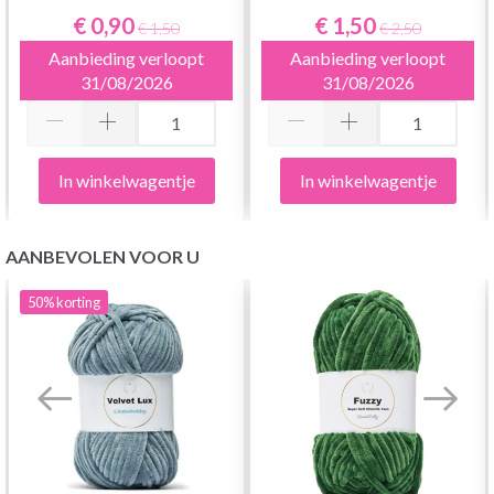
€ 0,90
€ 1,50
€ 1,50
€ 2,50
Aanbieding verloopt
Aanbieding verloopt
31/08/2026
31/08/2026
In winkelwagentje
In winkelwagentje
AANBEVOLEN VOOR U
50%
korting