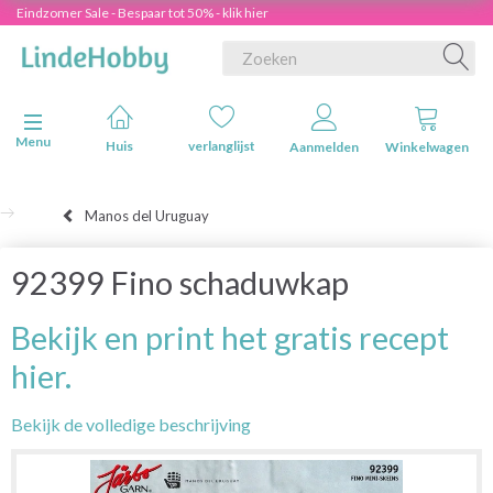
Eindzomer Sale - Bespaar tot 50% - klik hier
Navigatie in-/uitschakelen
Menu
Huis
verlanglijst
Aanmelden
Winkelwagen
Manos del Uruguay
92399 Fino schaduwkap
Bekijk en print het gratis recept
hier.
Bekijk de volledige beschrijving