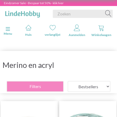
Eindzomer Sale - Bespaar tot 50% - klik hier
Navigatie in-/uitschakelen
Menu
Huis
verlanglijst
Aanmelden
Winkelwagen
Merino en acryl
Filters