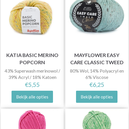
KATIA BASIC MERINO
MAYFLOWER EASY
POPCORN
CARE CLASSIC TWEED
43% Superwash merinowol /
80% Wol, 14% Polyacryl en
39% Acryl / 18% Katoen
6% Viscose
€5,55
€6,25
Bekijk alle opties
Bekijk alle opties