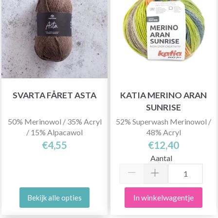
SVARTA FÅRET ASTA
KATIA MERINO ARAN
SUNRISE
50% Merinowol / 35% Acryl
52% Superwash Merinowol /
/ 15% Alpacawol
48% Acryl
€4,55
€12,40
Aantal
In winkelwagentje
Bekijk alle opties