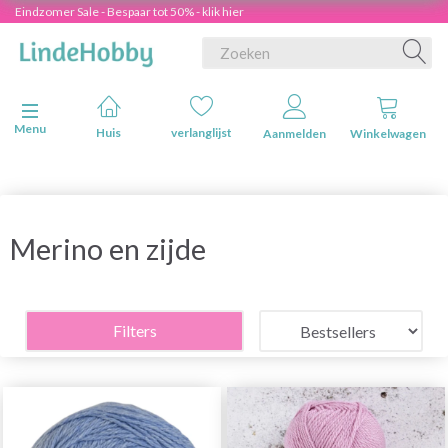
Eindzomer Sale - Bespaar tot 50% - klik hier
Navigatie in-/uitschakelen
Menu
Huis
verlanglijst
Aanmelden
Winkelwagen
Merino en zijde
Filters