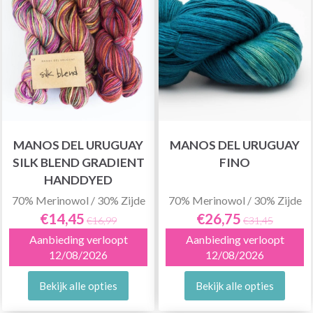
MANOS DEL URUGUAY
MANOS DEL URUGUAY
SILK BLEND GRADIENT
FINO
HANDDYED
70% Merinowol / 30% Zijde
70% Merinowol / 30% Zijde
€14,45
€26,75
€16,99
€31,45
Aanbieding verloopt
Aanbieding verloopt
12/08/2026
12/08/2026
Bekijk alle opties
Bekijk alle opties