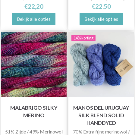
€22,20
€22,50
Bekijk alle opties
Bekijk alle opties
14% korting
MALABRIGO SILKY
MANOS DEL URUGUAY
MERINO
SILK BLEND SOLID
HANDDYED
51% Zijde / 49% Merinowol
70% Extra fijne merinowol /