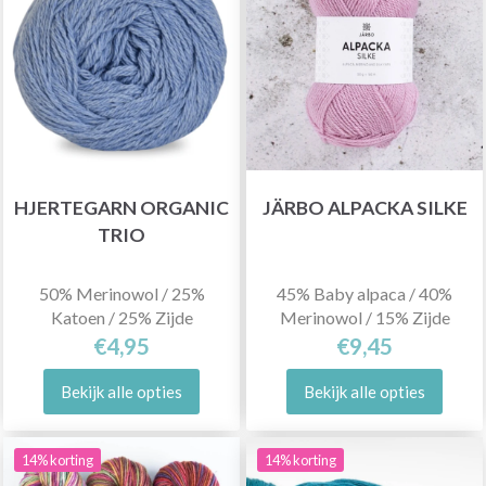
HJERTEGARN ORGANIC
JÄRBO ALPACKA SILKE
TRIO
50% Merinowol / 25%
45% Baby alpaca / 40%
Katoen / 25% Zijde
Merinowol / 15% Zijde
€4,95
€9,45
Bekijk alle opties
Bekijk alle opties
14% korting
14% korting