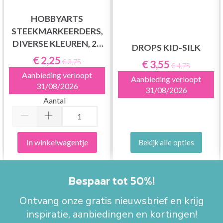
HOBBYARTS
STEEKMARKEERDERS,
DIVERSE KLEUREN, 25
DROPS KID-SILK
ST.
€ 2,25
€ 3,75
€ 3,55
€ 4,75
Aanbieding verloopt
Aanbieding verloopt
31/08/2026
31/08/2026
Aantal
In winkelwagentje
Bekijk alle opties
Bespaar tot 50%!
Ontvang onze gratis nieuwsbrief en krijg
inspiratie, aanbiedingen en kortingen!