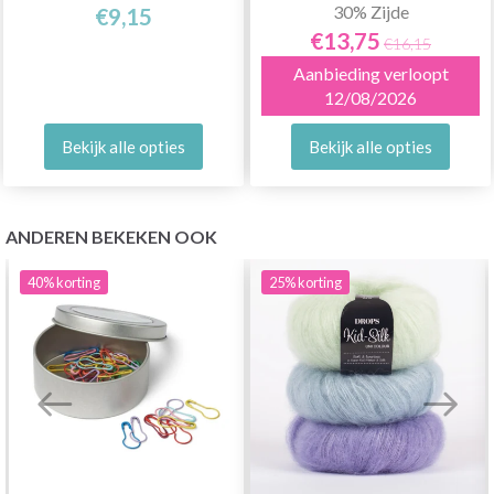
30% Zijde
€9,15
€13,75
€16,15
Aanbieding verloopt
12/08/2026
Bekijk alle opties
Bekijk alle opties
ANDEREN BEKEKEN OOK
40%
korting
25%
korting