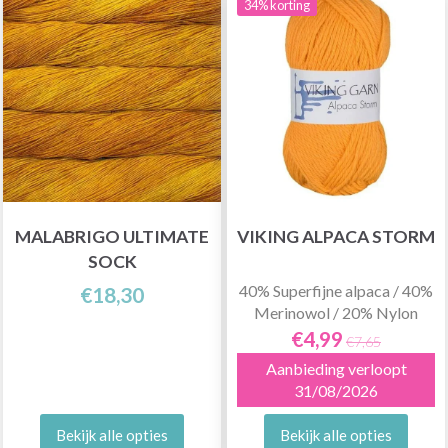
34% korting
MALABRIGO ULTIMATE
VIKING ALPACA STORM
SOCK
40% Superfijne alpaca / 40%
€18,30
Merinowol / 20% Nylon
€4,99
€7,65
Aanbieding verloopt
31/08/2026
Bekijk alle opties
Bekijk alle opties