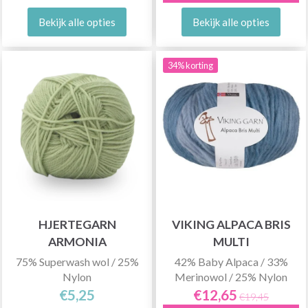
Bekijk alle opties
Bekijk alle opties
34% korting
HJERTEGARN
VIKING ALPACA BRIS
ARMONIA
MULTI
75% Superwash wol / 25%
42% Baby Alpaca / 33%
Nylon
Merinowol / 25% Nylon
€5,25
€12,65
€19,45