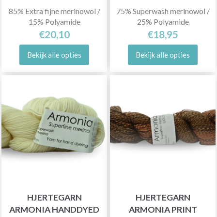
85% Extra fijne merinowol /
75% Superwash merinowol /
15% Polyamide
25% Polyamide
€20,10
€18,95
Bekijk alle opties
Bekijk alle opties
HJERTEGARN
HJERTEGARN
ARMONIA HANDDYED
ARMONIA PRINT