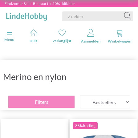
Eindzomer Sale - Bespaar tot 50% - klik hier
Navigatie in-/uitschakelen
Menu
Huis
verlanglijst
Aanmelden
Winkelwagen
Merino en nylon
Filters
35% korting