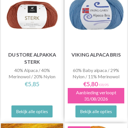
DU STORE ALPAKKA
VIKING ALPACA BRIS
STERK
40% Alpaca / 40%
60% Baby alpaca / 29%
Merinowol / 20% Nylon
Nylon / 11% Merinowol
€5,85
€5,80
€8,95
Aanbieding verloopt
31/08/2026
Bekijk alle opties
Bekijk alle opties