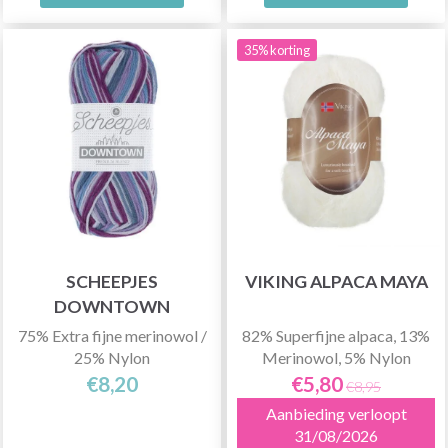
35% korting
SCHEEPJES
VIKING ALPACA MAYA
DOWNTOWN
75% Extra fijne merinowol /
82% Superfijne alpaca, 13%
25% Nylon
Merinowol, 5% Nylon
€8,20
€5,80
€8,95
Aanbieding verloopt
31/08/2026