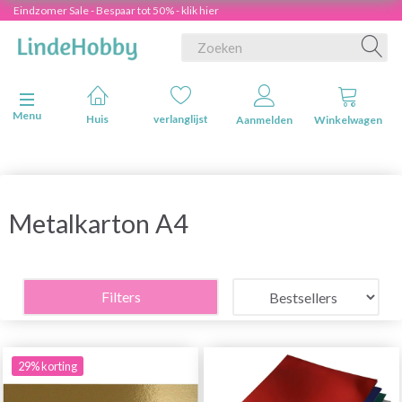
Eindzomer Sale - Bespaar tot 50% - klik hier
Navigatie in-/uitschakelen
Menu
Huis
verlanglijst
Aanmelden
Winkelwagen
Metalkarton A4
Filters
29% korting