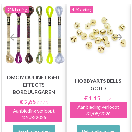
20%
korting
41%
korting
DMC MOULINÉ LIGHT
HOBBYARTS BELLS
EFFECTS
GOUD
BORDUURGAREN
€ 1,15
€ 1,95
€ 2,65
€ 3,30
Aanbieding verloopt
Aanbieding verloopt
31/08/2026
12/08/2026
Bekijk alle opties
Bekijk alle opties