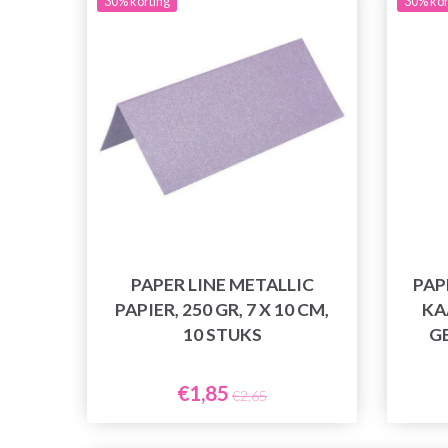
30% korting
30% kor
PAPER LINE METALLIC
PAP
PAPIER, 250 GR, 7 X 10 CM,
KA
10 STUKS
G
€1,85
€2,65