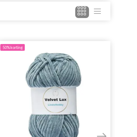
50%
korting