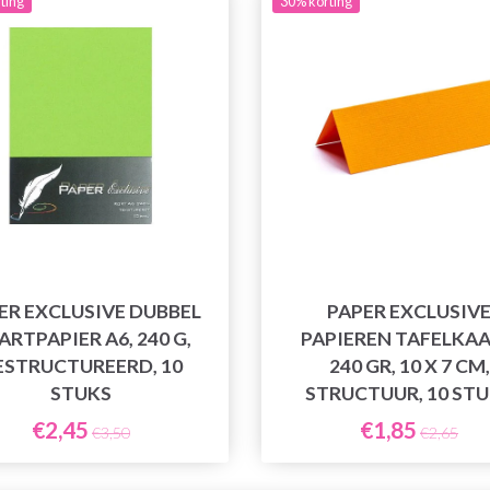
ting
30% korting
ER EXCLUSIVE DUBBEL
PAPER EXCLUSIV
ARTPAPIER A6, 240 G,
PAPIEREN TAFELKAA
ESTRUCTUREERD, 10
240 GR, 10 X 7 CM,
STUKS
STRUCTUUR, 10 ST
€2,45
€1,85
€3,50
€2,65