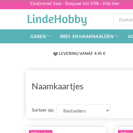
Eindzomer Sale - Bespaar tot 50% - Klik hier
GAREN
BREI- EN HAAKNAALDEN
A
LEVERING VANAF 4.95 €
Naamkaartjes
Sorteer op: