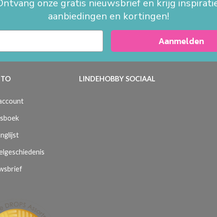
Ontvang onze gratis nieuwsbrief en krijg inspiratie
aanbiedingen en kortingen!
Aanmelden
TO
LINDEHOBBY SOCIAAL
 account
sboek
nglijst
elgeschiedenis
wsbrief