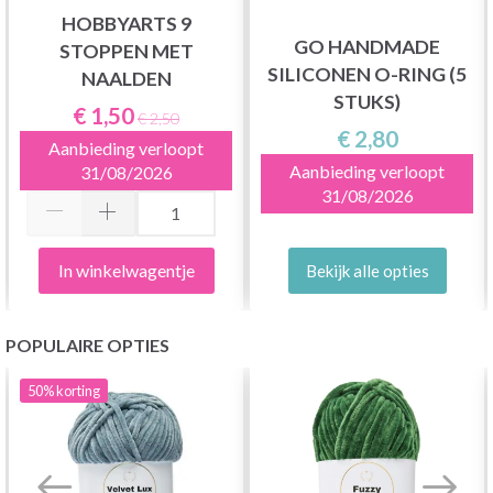
HOBBYARTS 9
GO HANDMADE
STOPPEN MET
SILICONEN O-RING (5
NAALDEN
STUKS)
€ 1,50
€ 2,50
€ 2,80
Aanbieding verloopt
Aanbieding verloopt
31/08/2026
31/08/2026
In winkelwagentje
Bekijk alle opties
POPULAIRE OPTIES
50%
korting