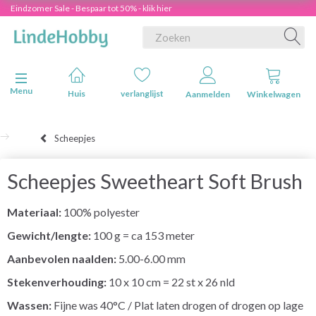
Eindzomer Sale - Bespaar tot 50% - klik hier
Navigatie in-/uitschakelen
Menu
Huis
verlanglijst
Aanmelden
Winkelwagen
Scheepjes
Scheepjes Sweetheart Soft Brush
Materiaal:
100% polyester
Gewicht/lengte:
100 g = ca 153 meter
Aanbevolen naalden:
5.00-6.00 mm
Stekenverhouding:
10 x 10 cm = 22 st x 26 nld
Wassen:
Fijne was 40°C / Plat laten drogen of drogen op lage