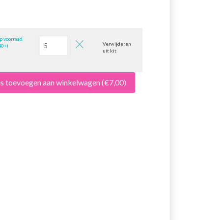
p voorraad
Verwijderen
40+)
uit kit
es toevoegen aan winkelwagen
(€7,00)