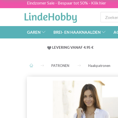
Eindzomer Sale - Bespaar tot 50% - Klik hier
GAREN
BREI- EN HAAKNAALDEN
A
LEVERING VANAF 4.95 €
PATRONEN
Haakpatronen