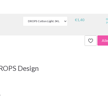
€1,40
O
(
All
DROPS Design
-