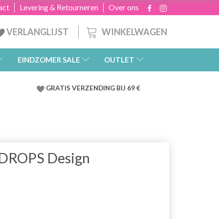
act
Levering & Retourneren
Over ons
WINKELWAGEN
VERLANGLIJST
EINDZOMER SALE
OUTLET
GRATIS
VERZENDING BIJ 69 €
y DROPS Design