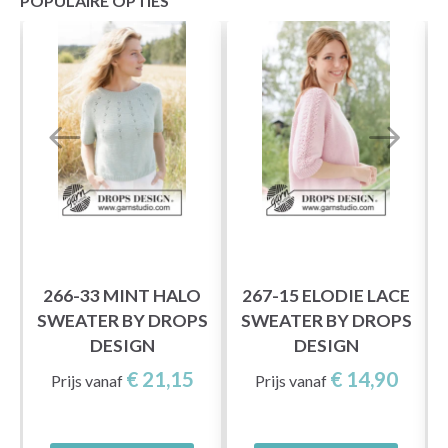
POPULAIRE OPTIES
266-33 MINT HALO
267-15 ELODIE LACE
S
SWEATER BY DROPS
SWEATER BY DROPS
DESIGN
DESIGN
€ 21,15
€ 14,90
Prijs vanaf
Prijs vanaf