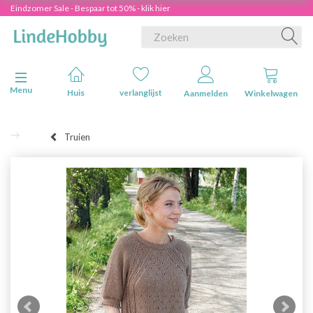
Eindzomer Sale - Bespaar tot 50% - klik hier
Navigatie in-/uitschakelen
Menu
Huis
verlanglijst
Aanmelden
Winkelwagen
Truien