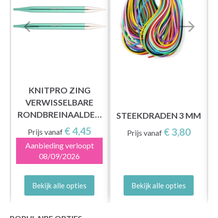
KNITPRO ZING
VERWISSELBARE
RONDBREINAALDEN
STEEKDRADEN 3 MM
(3,5-8,00 MM)
€ 4,45
€ 3,80
Prijs vanaf
Prijs vanaf
Aanbieding verloopt
08/09/2026
Bekijk alle opties
Bekijk alle opties