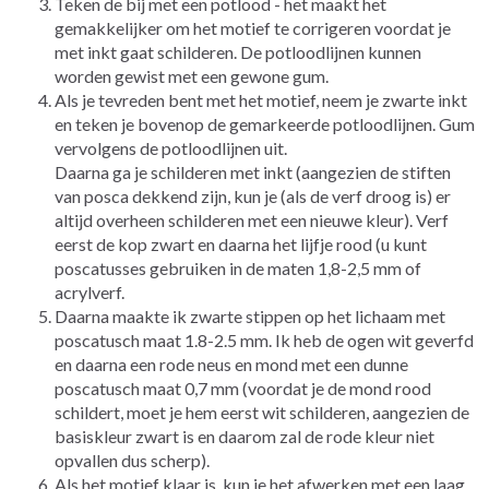
Teken de bij met een potlood - het maakt het
gemakkelijker om het motief te corrigeren voordat je
met inkt gaat schilderen. De potloodlijnen kunnen
worden gewist met een gewone gum.
Als je tevreden bent met het motief, neem je zwarte inkt
en teken je bovenop de gemarkeerde potloodlijnen. Gum
vervolgens de potloodlijnen uit.
Daarna ga je schilderen met inkt (aangezien de stiften
van posca dekkend zijn, kun je (als de verf droog is) er
altijd overheen schilderen met een nieuwe kleur). Verf
eerst de kop zwart en daarna het lijfje rood (u kunt
poscatusses gebruiken in de maten 1,8-2,5 mm of
acrylverf.
Daarna maakte ik zwarte stippen op het lichaam met
poscatusch maat 1.8-2.5 mm. Ik heb de ogen wit geverfd
en daarna een rode neus en mond met een dunne
poscatusch maat 0,7 mm (voordat je de mond rood
schildert, moet je hem eerst wit schilderen, aangezien de
basiskleur zwart is en daarom zal de rode kleur niet
opvallen dus scherp).
Als het motief klaar is, kun je het afwerken met een laag