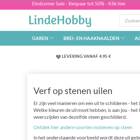
Eindzomer Sale - Bespaar tot 50% - Klik hier
GAREN
BREI- EN HAAKNAALDEN
A
LEVERING VANAF 4.95 €
Verf op stenen uilen
Er zijn veel manieren om een uil te schilderen - het 
Welke kleuren de uil moet hebben, is aan jou - het 
weerszijden van dezelfde steen geschilderd.
Ontdek hier andere soorten motieven op steen
In het onderstaande voorbeeld wordt deze uil geb