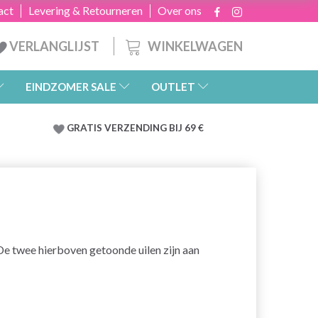
act
Levering & Retourneren
Over ons
WINKELWAGEN
VERLANGLIJST
EINDZOMER SALE
OUTLET
GRATIS
VERZENDING BIJ 69 €
. De twee hierboven getoonde uilen zijn aan