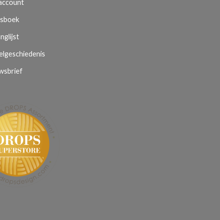
 account
sboek
nglijst
elgeschiedenis
wsbrief