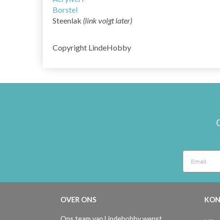
Borstel
Steenlak
(link volgt later)
Copyright LindeHobby
OVER ONS
KON
Ons team van Lindehobby wenst