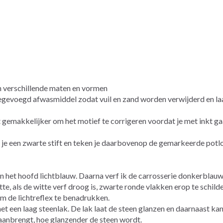
in verschillende maten en vormen
egevoegd afwasmiddel zodat vuil en zand worden verwijderd en laa
t gemakkelijker om het motief te corrigeren voordat je met inkt g
 je een zwarte stift en teken je daarbovenop de gemarkeerde potlo
en het hoofd lichtblauw. Daarna verf ik de carrosserie donkerblauw
te, als de witte verf droog is, zwarte ronde vlakken erop te schild
om de lichtreflex te benadrukken.
met een laag steenlak. De lak laat de steen glanzen en daarnaast ka
 aanbrengt, hoe glanzender de steen wordt.