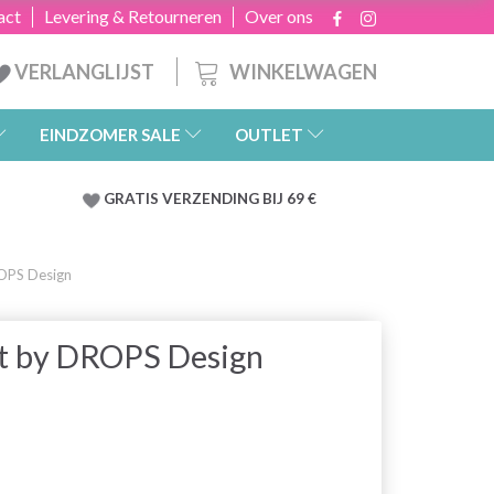
act
Levering & Retourneren
Over ons
WINKELWAGEN
VERLANGLIJST
EINDZOMER SALE
OUTLET
GRATIS
VERZENDING BIJ 69 €
ROPS Design
st by DROPS Design