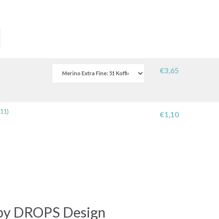
€3,65
511)
€1,10
 by DROPS Design