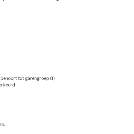
-
ehoort tot garengroep B)
erkeerd
cm.