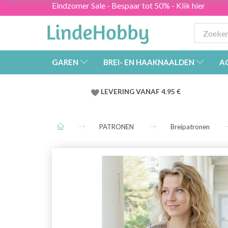
Eindzomer Sale - Bespaar tot 50% - Klik hier
GAREN
BREI- EN HAAKNAALDEN
A
LEVERING VANAF 4.95 €
PATRONEN
Breipatronen