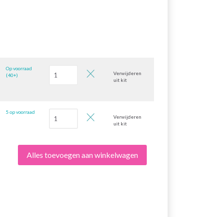
Op voorraad
Verwijderen
(40+)
uit kit
5 op voorraad
Verwijderen
uit kit
Alles toevoegen aan winkelwagen