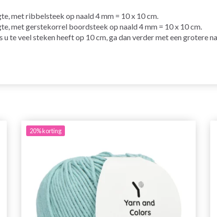
gte, met
ribbelsteek
op
naald
4 mm = 10 x 10 cm.
gte, met
gerstekorrel
boordsteek
op naald 4 mm = 10 x 10 cm.
ls u te veel steken heeft op 10 cm, ga dan verder met een grotere na
20%
korting