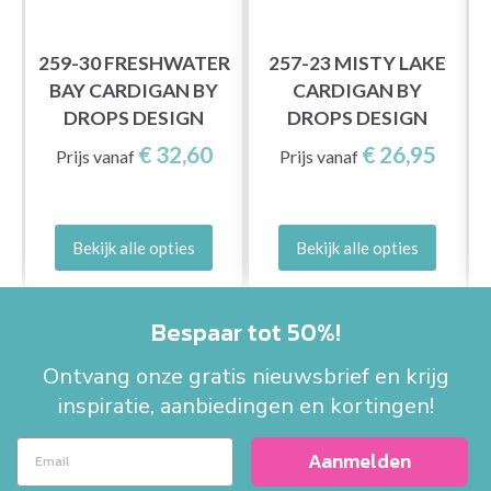
L
259-30 FRESHWATER
257-23 MISTY LAKE
BAY CARDIGAN BY
CARDIGAN BY
DROPS DESIGN
DROPS DESIGN
€ 32,60
€ 26,95
Prijs vanaf
Prijs vanaf
Bekijk alle opties
Bekijk alle opties
Bespaar tot 50%!
Ontvang onze gratis nieuwsbrief en krijg
inspiratie, aanbiedingen en kortingen!
Aanmelden