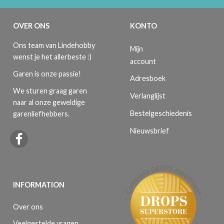
OVER ONS
KONTO
Ons team van Lindehobby
Mijn
wenst je het allerbeste :)
account
Garen is onze passie!
Adresboek
We sturen graag garen
Verlanglijst
naar al onze geweldige
Bestelgeschiedenis
garenliefhebbers.
Nieuwsbrief
INFORMATION
Over ons
Veelgestelde vragen