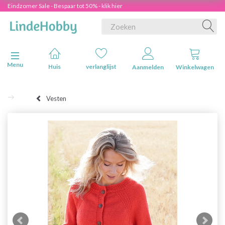
Eindzomer Sale - Bespaar tot 50% - klik hier
Navigatie in-/uitschakelen
Menu
Huis
verlanglijst
Aanmelden
Winkelwagen
Vesten