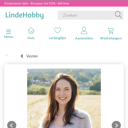
Eindzomer Sale - Bespaar tot 50% - klik hier
Navigatie in-/uitschakelen
Menu
Huis
verlanglijst
Aanmelden
Winkelwagen
Vesten