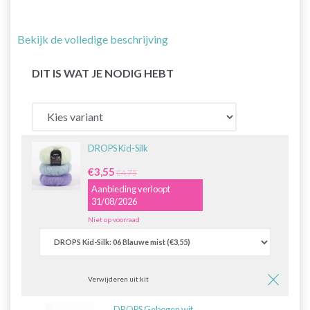
Bekijk de volledige beschrijving
DIT IS WAT JE NODIG HEBT
DROPS Kid-Silk
€3,55
€4,75
Aanbieding verloopt
31/08/2026
Niet op voorraad
Verwijderen uit kit
DROPS Gebogen wit