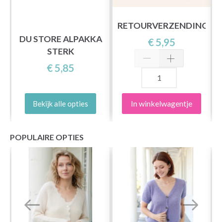
RETOURVERZENDING
L
DU STORE ALPAKKA
€ 5,95
STERK
€ 5,85
In winkelwagentje
Bekijk alle opties
POPULAIRE OPTIES